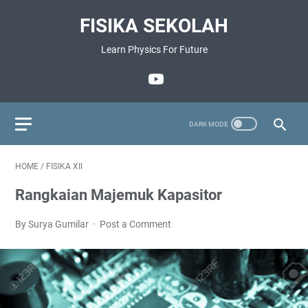
FISIKA SEKOLAH
Learn Physics For Future
HOME
/
FISIKA XII
Rangkaian Majemuk Kapasitor
By Surya Gumilar
Post a Comment