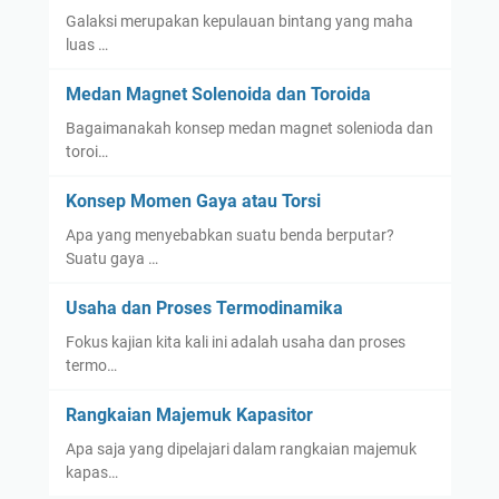
Galaksi merupakan kepulauan bintang yang maha
luas …
Medan Magnet Solenoida dan Toroida
Bagaimanakah konsep medan magnet solenioda dan
toroi…
Konsep Momen Gaya atau Torsi
Apa yang menyebabkan suatu benda berputar?
Suatu gaya …
Usaha dan Proses Termodinamika
Fokus kajian kita kali ini adalah usaha dan proses
termo…
Rangkaian Majemuk Kapasitor
Apa saja yang dipelajari dalam rangkaian majemuk
kapas…