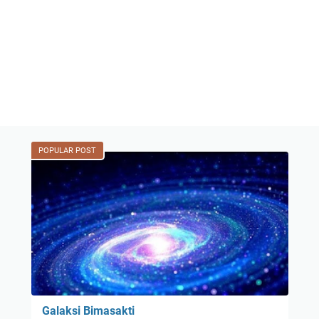
POPULAR POST
Galaksi Bimasakti