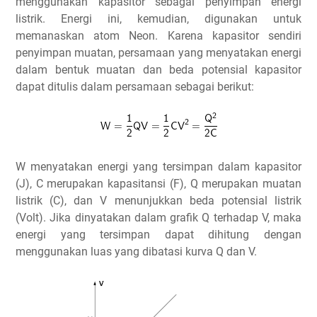
menggunakan kapasitor sebagai penyimpan energi
listrik. Energi ini, kemudian, digunakan untuk
memanaskan atom Neon. Karena kapasitor sendiri
penyimpan muatan, persamaan yang menyatakan energi
dalam bentuk muatan dan beda potensial kapasitor
dapat ditulis dalam persamaan sebagai berikut:
W menyatakan energi yang tersimpan dalam kapasitor
(J), C merupakan kapasitansi (F), Q merupakan muatan
listrik (C), dan V menunjukkan beda potensial listrik
(Volt). Jika dinyatakan dalam grafik Q terhadap V, maka
energi yang tersimpan dapat dihitung dengan
menggunakan luas yang dibatasi kurva Q dan V.