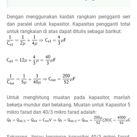
Dengan menggunakan kaidah rangkain pengganti seri
dan paralel untuk kapasitor. Kapasitas pengganti total
untuk rangkaian di atas dapat ditulis sebagai barikut:
Untuk menghitung muatan pada kapasitor, marilah
bekerja mundur dari belakang. Muatan untuk Kapasitor 5
mikro farad dan 40/3 mikro farad adalah:
Sekarang tinjau tegangan kapasitor 40/3 mikro farad,